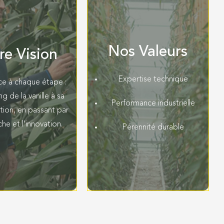
Nos Valeurs
re Vision
Expertise technique
ce à chaque étape :
g de la vanille à sa
Performance industrielle
tion, en passant par
che et l’innovation.
Pérennité durable