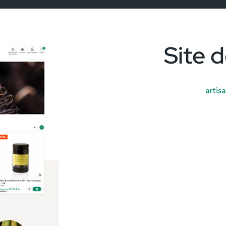
Site 
artis