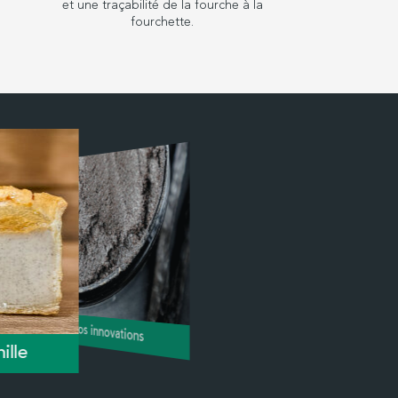
.
et une traçabilité de la fourche à la
fourchette.
Nos innovations
ille