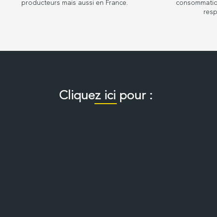
producteurs mais aussi en France.
consommatio
res
Cliquez ici pour :