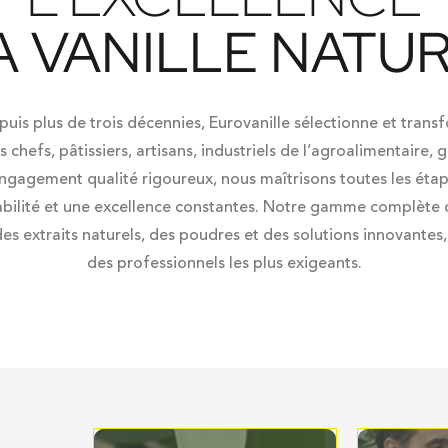
A VANILLE NATU
uis plus de trois décennies
, Eurovanille sélectionne et trans
es
chefs
,
pâtissiers
,
artisans
,
industriels de l’agroalimentaire
,
g
ngagement qualité rigoureux, nous maîtrisons toutes les éta
abilité et une excellence constantes. Notre gamme complète d
 des
extraits naturels
, des
poudres
et des
solutions innovantes
des professionnels les plus exigeants.