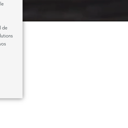
le
l de
lutions
vos