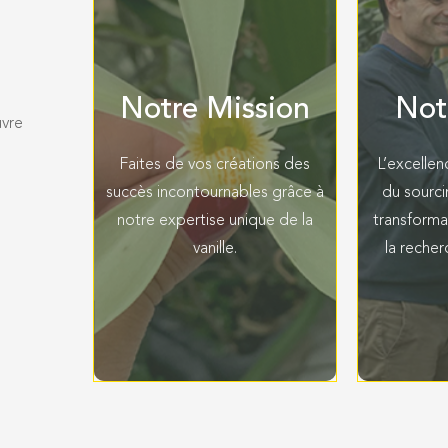
Notre Mission
Not
vre
Faites de vos créations des
L’excellen
succès incontournables grâce à
du sourcin
s
notre expertise unique de la
transforma
vanille.
la recher