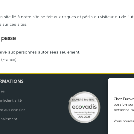
 site lié à notre site se fait aux risques et périls du visiteur ou de l’u
sur ces sites.
e passe
ervé aux personnes autorisées seulement.
(France).
N
RMATIONS
les
Nos b
Chez Eurovan
nfidentialité
possible sur
personnalisa
ive aux cookies
gnalement
Vous pouvez