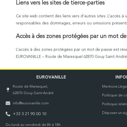
Liens vers les sites de tierce-parties
Ce site web contient des liens vers d’autres sites. L’accès à un
responsables des dommages, erreurs ou omissions présents 
Accès à des zones protégées par un mot d
L’accès à des zones protégées par un mot de passe est rés
EUROVANILLE – Route de Maresquel 62870 Gouy Saint André 
EUROVANILLE
INFO
Route de Maresquel,
Mentions Léga
62870 Gouy-Saint-André
Politique de co
info@eurovanille.com
Politique relat
Déposer un si
+33 3 21 90 00 10
Du lundi au vendredi de 8h à 18h