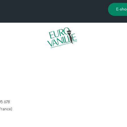
E-sho
95 678
France)