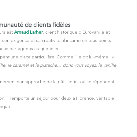
unauté de clients fidèles
urs est
Arnaud Larher
, client historique d’Eurovanille et
son exigence et sa créativité, il incarne en tous points
 nous partageons au quotidien.
upent une place particulière. Comme il le dit lui-même :
«
ille, le caramel et la pistache… donc vous voyez, la vanille
einement son approche de la pâtisserie, où se répondent
n, il remporte un séjour pour deux à Florence, véritable
mique.