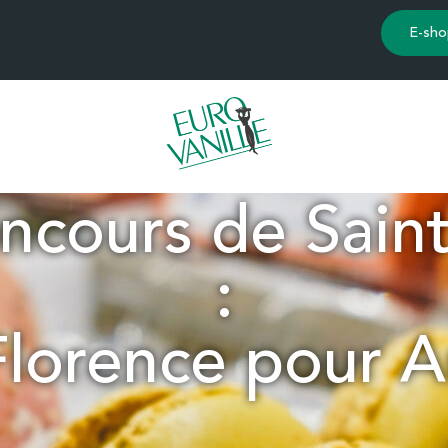
E-sho
ncours de Sain
:
Florence pour 