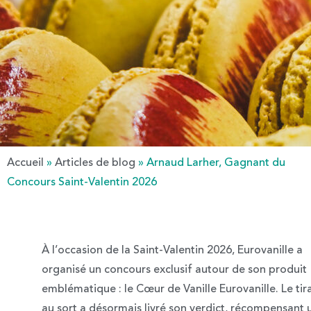
Accueil
»
Articles de blog
»
Arnaud Larher, Gagnant du
Concours Saint-Valentin 2026
À l’occasion de la Saint-Valentin 2026, Eurovanille a
organisé un concours exclusif autour de son produit
emblématique : le
Cœur de Vanille Eurovanille
. Le ti
au sort a désormais livré son verdict, récompensant 