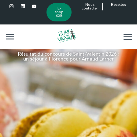
Nous
Recettes
E-
contacter
shop
B2B
Résultat du concours de Saint-Valentin 2026 :
un séjour à Florence pour Arnaud Larher