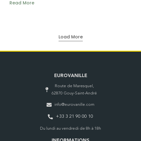
Read More
Load More
EUROVANILLE
Route de Maresquel,
62870 Gouy-Saint-André
info@eurovanille.com
+33 3 21 90 00 10
Du lundi au vendredi de 8h à 18h
INFORMATIONS