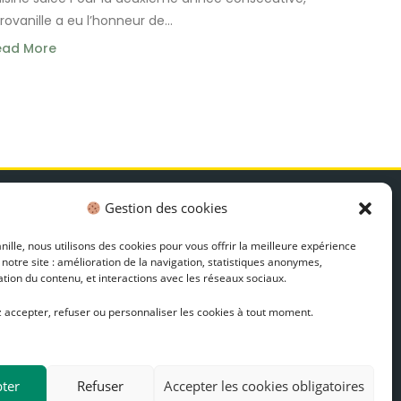
rovanille a eu l’honneur de...
ead More
EWSLETTER
Gestion des cookies
ons plans, recettes et actualités
ille, nous utilisons des cookies pour vous offrir la meilleure expérience
Découvrir
 notre site : amélioration de la navigation, statistiques anonymes,
tion du contenu, et interactions avec les réseaux sociaux.
 accepter, refuser ou personnaliser les cookies à tout moment.
ter
Refuser
Accepter les cookies obligatoires