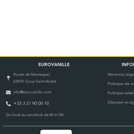
EUROVANILLE
INFO
Route de Maresquel,
Mentions Léga
62870 Gouy-Saint-André
Politique de co
info@eurovanille.com
Politique relat
Déposer un si
+33 3 21 90 00 10
Du lundi au vendredi de 8h à 18h