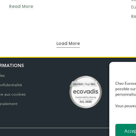
Read More
Eu
R
Load More
N
RMATIONS
les
Nos b
Chez Eurovan
nfidentialité
possible sur
personnalisa
ive aux cookies
gnalement
Vous pouvez
Accep