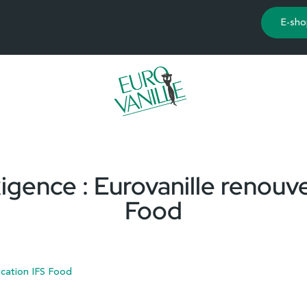
E-sho
xigence : Eurovanille renouvel
Food
fication IFS Food