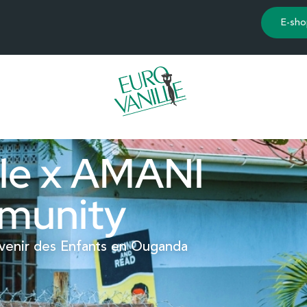
E-sho
lle x AMANI
munity
venir des Enfants en Ouganda