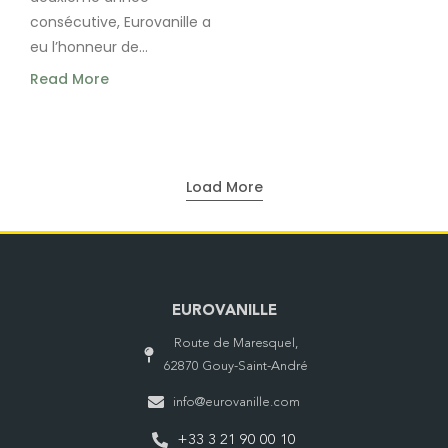
consécutive, Eurovanille a
eu l’honneur de...
Read More
Load More
EUROVANILLE
Route de Maresquel,
62870 Gouy-Saint-André
info@eurovanille.com
+33 3 21 90 00 10