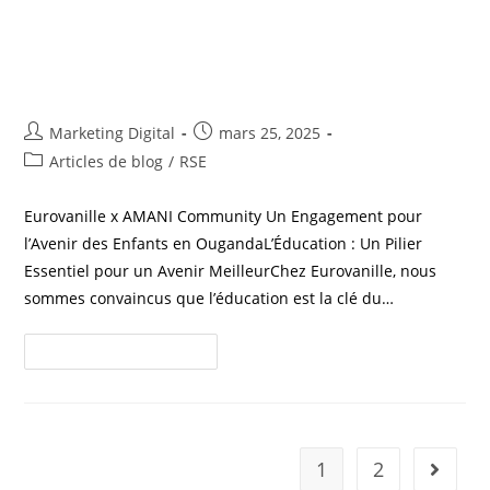
Eurovanille x AMANI Community
: Un Engagement pour l’Avenir
des Enfants en Ouganda
Marketing Digital
mars 25, 2025
Articles de blog
/
RSE
Eurovanille x AMANI Community Un Engagement pour
l’Avenir des Enfants en OugandaL’Éducation : Un Pilier
Essentiel pour un Avenir MeilleurChez Eurovanille, nous
sommes convaincus que l’éducation est la clé du…
Continuer La Lecture
1
2